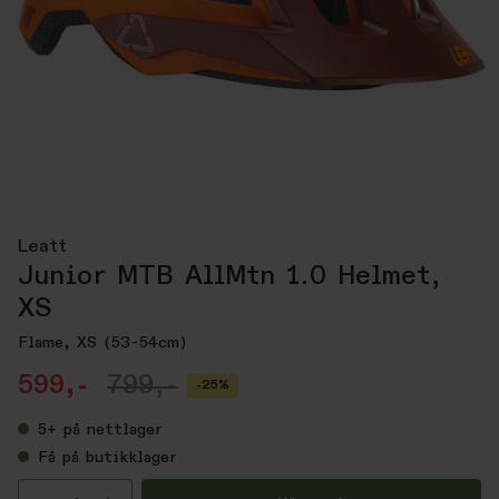
Leatt
Junior MTB AllMtn 1.0 Helmet,
XS
Flame, XS (53-54cm)
599,-
799,-
-25%
5+
på nettlager
Få
på butikklager
Velg antall