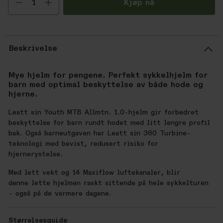
Kjøp nå
Beskrivelse
Mye hjelm for pengene. Perfekt sykkelhjelm for
barn med optimal beskyttelse av både hode og
hjerne.
Leatt sin Youth MTB Allmtn. 1.0-hjelm gir forbedret
beskyttelse for barn rundt hodet med litt lengre profil
bak. Også barneutgaven har Leatt sin 360 Turbine-
teknologi med bevist, redusert risiko for
hjernerystelse.
Med lett vekt og 14 Maxiflow luftekanaler, blir
denne lette hjelmen raskt sittende på hele sykkelturen
- også på de varmere dagene.
Størrelsesguide