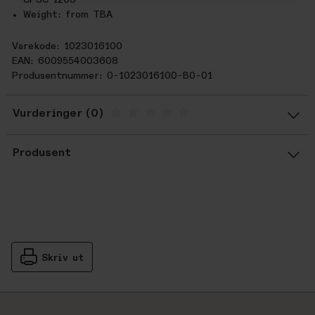
CPSC 1203
Weight: from TBA
Varekode: 1023016100
EAN: 6009554003608
Produsentnummer: 0-1023016100-B0-01
Vurderinger
Gjennomsnittsvurdering: %score% a
Produsent
Skriv ut