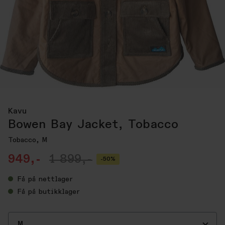
Kavu
Bowen Bay Jacket, Tobacco
Tobacco, M
949,-
1 899,-
-50%
Få
på nettlager
Få
på butikklager
M