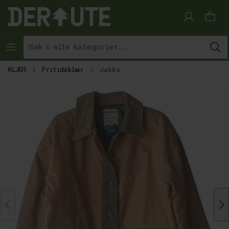
Hopp til innhold
KLÆR
Fritidsklær
Jakke
Hopp over bildegalleri