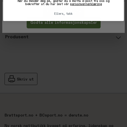
Varekode: 1095448007004
Når du melder deg på, godtar du å motta e-post fra oss og
bekrefter at du har lest vår
personvernerklæring
EAN: 1095448007004
Tilpass
Avvis
Ellers, takk
Vurderinger
Godta alle informasjonskapsler
Gjennomsnittsvurdering: %score% a
Produsent
Skriv ut
Brattsport.no + BCsport.no = derute.no
Ny norsk nettbutikk bygget på erfaring, lidenskap og