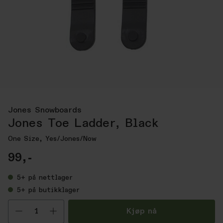
Jones Snowboards
Jones Toe Ladder, Black
One Size, Yes/Jones/Now
99,-
5+
på nettlager
5+
på butikklager
Velg antall
Kjøp nå