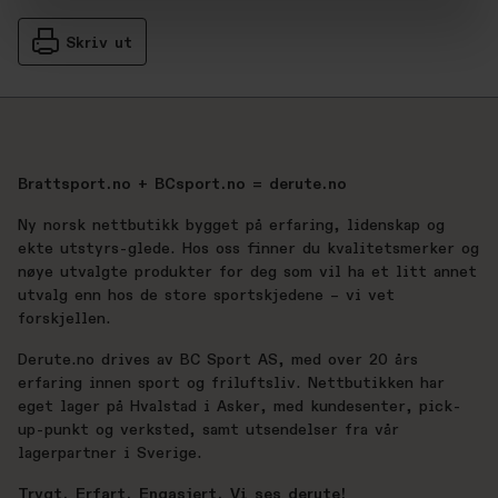
Skriv ut
Brattsport.no + BCsport.no = derute.no
Ny norsk nettbutikk bygget på erfaring, lidenskap og
ekte utstyrs-glede. Hos oss finner du kvalitetsmerker og
nøye utvalgte produkter for deg som vil ha et litt annet
utvalg enn hos de store sportskjedene – vi vet
forskjellen.
Derute.no drives av BC Sport AS, med over 20 års
erfaring innen sport og friluftsliv. Nettbutikken har
eget lager på Hvalstad i Asker, med kundesenter, pick-
up-punkt og verksted, samt utsendelser fra vår
lagerpartner i Sverige.
Trygt. Erfart. Engasjert. Vi ses derute!