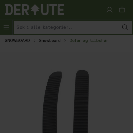
Hopp til innhold
SNOWBOARD
Snowboard
Deler og tilbehør
Hopp over bildegalleri