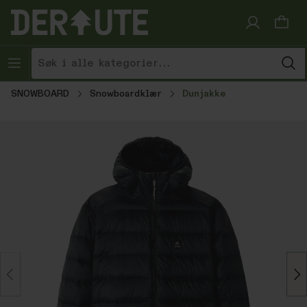
Hopp til innhold
SNOWBOARD
Snowboardklær
Dunjakke
Hopp over bildegalleri