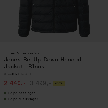
Jones Snowboards
Jones Re-Up Down Hooded
Jacket, Black
Stealth Black, L
2 449,-
3 499,-
-30%
Få
på nettlager
Få
på butikklager