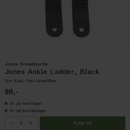
Jones Snowboards
Jones Ankle Ladder, Black
One Size, Yes/Jones/Now
99,-
5+
på nettlager
5+
på butikklager
Velg antall
Kjøp nå