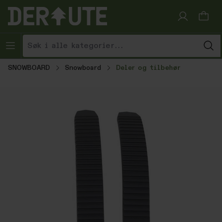
Hopp til innhold
SNOWBOARD
Snowboard
Deler og tilbehør
Hopp over bildegalleri