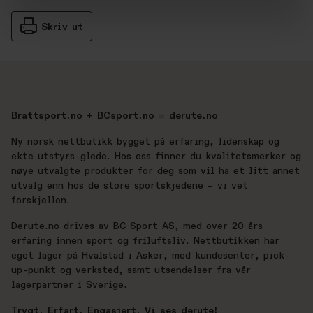
Skriv ut
Brattsport.no + BCsport.no = derute.no
Ny norsk nettbutikk bygget på erfaring, lidenskap og
ekte utstyrs-glede. Hos oss finner du kvalitetsmerker og
nøye utvalgte produkter for deg som vil ha et litt annet
utvalg enn hos de store sportskjedene – vi vet
forskjellen.
Derute.no drives av BC Sport AS, med over 20 års
erfaring innen sport og friluftsliv. Nettbutikken har
eget lager på Hvalstad i Asker, med kundesenter, pick-
up-punkt og verksted, samt utsendelser fra vår
lagerpartner i Sverige.
Trygt. Erfart. Engasjert. Vi ses derute!