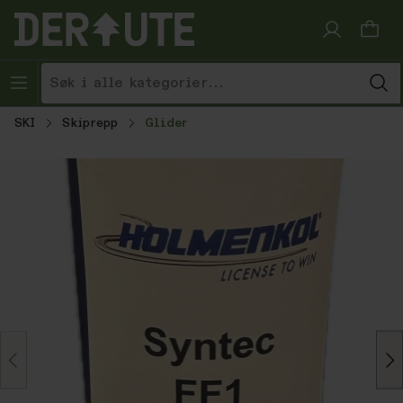
Hopp til innhold
SKI
Skiprepp
Glider
Hopp over bildegalleri