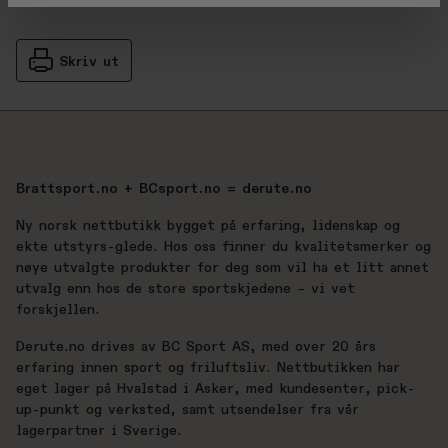
Skriv ut
Brattsport.no + BCsport.no = derute.no
Ny norsk nettbutikk bygget på erfaring, lidenskap og
ekte utstyrs-glede. Hos oss finner du kvalitetsmerker og
nøye utvalgte produkter for deg som vil ha et litt annet
utvalg enn hos de store sportskjedene – vi vet
forskjellen.
Derute.no drives av BC Sport AS, med over 20 års
erfaring innen sport og friluftsliv. Nettbutikken har
eget lager på Hvalstad i Asker, med kundesenter, pick-
up-punkt og verksted, samt utsendelser fra vår
lagerpartner i Sverige.