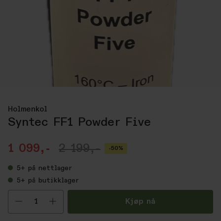
Holmenkol
Syntec FF1 Powder Five
1 099,-
2 199,-
-50%
5+
på nettlager
5+
på butikklager
Velg antall
Kjøp nå