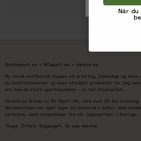
Når du
be
Brattsport.no + BCsport.no = derute.no
Ny norsk nettbutikk bygget på erfaring, lidenskap og ekte 
du kvalitetsmerker og nøye utvalgte produkter for deg som 
enn hos de store sportskjedene – vi vet forskjellen.
Derute.no drives av BC Sport AS, med over 20 års erfaring i
Nettbutikken har eget lager på Hvalstad i Asker, med kund
verksted, samt utsendelser fra vår lagerpartner i Sverige.
Trygt. Erfart. Engasjert. Vi ses derute!