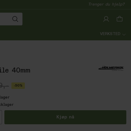
Trenger du hjelp?
VERKSTED
ile 40mm
9,-
-50%
lager
kklager
all
Kjøp nå