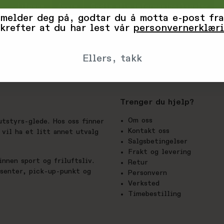
Tilpass
Avvis
Godta alle informasjonskapsler
 melder deg på, godtar du å motta e-post fra
krefter at du har lest vår
personvernerklær
Ellers, takk
Trenger du hjelp?
Om oss
utstyrs-glede. Hos oss finner
Kontakt oss
vil ha et litt annet utvalg
Salgsbetingelser
Frakt og levering
nnen sport og friluftsliv.
Retur
esenter, pick-up-punkt og
Personvern
Verksted
Timebestilling