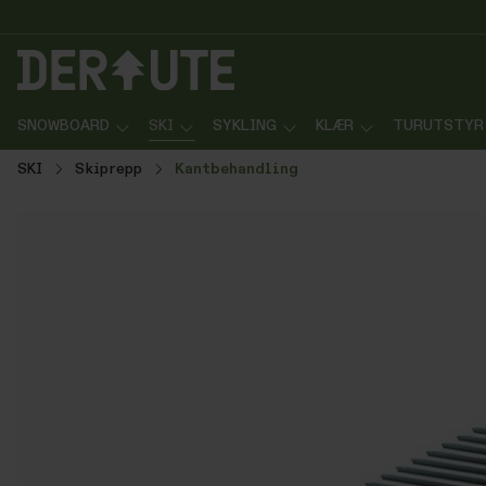
p til innhold
Gå til søk
Gå til navigasjon
SNOWBOARD
SKI
SYKLING
KLÆR
TURUTSTYR
SKI
Skiprepp
Kantbehandling
Hopp over bildegalleri