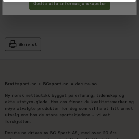
Godta alle informasjonskapsler
Skriv ut
Brattsport.no + BCsport.no = derute.no
Ny norsk nettbutikk bygget på erfaring, lidenskap og
ekte utstyrs-glede. Hos oss finner du kvalitetsmerker og
nøye utvalgte produkter for deg som vil ha et litt annet
utvalg enn hos de store sportskjedene – vi vet
forskjellen.
Derute.no drives av BC Sport AS, med over 20 års