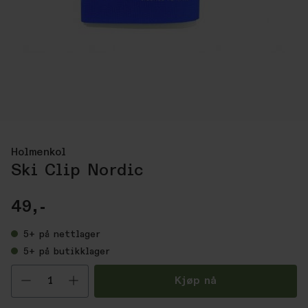
Holmenkol
Ski Clip Nordic
49,-
5+
på nettlager
5+
på butikklager
Velg antall
Kjøp nå