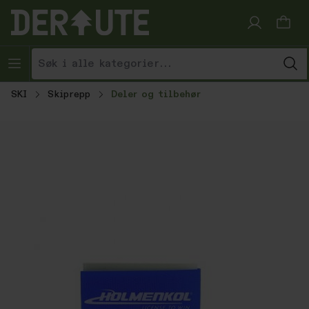
Hopp til innhold
SKI
Skiprepp
Deler og tilbehør
Hopp over bildegalleri