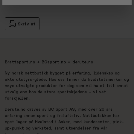
Skriv ut
Brattsport.no + BCsport.no = derute.no
Ny norsk nettbutikk bygget på erfaring, lidenskap og
ekte utstyrs-glede. Hos oss finner du kvalitetsmerker og
nøye utvalgte produkter for deg som vil ha et litt annet
utvalg enn hos de store sportskjedene – vi vet
forskjellen.
Derute.no drives av BC Sport AS, med over 20 års
erfaring innen sport og friluftsliv. Nettbutikken har
eget lager på Hvalstad i Asker, med kundesenter, pick-
up-punkt og verksted, samt utsendelser fra vår