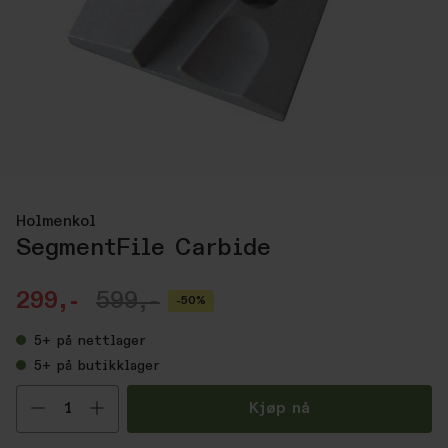
Holmenkol
SegmentFile Carbide
299,-
599,-
-50%
5+
på nettlager
5+
på butikklager
Velg antall
Kjøp nå