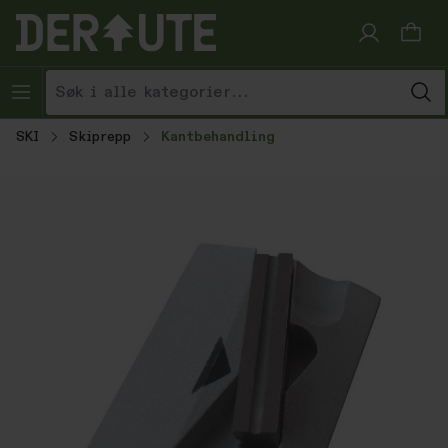
Hopp til innhold
SKI
Skiprepp
Kantbehandling
Hopp over bildegalleri