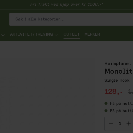
Fri frakt ved kjøp over kr 1500,-*
AKTIVITET/TRENING
OUTLET
MERKER
Heimplanet
Monolit
Single Hook
128,-
1
Få
på nett
Få
på buti
Velg ant