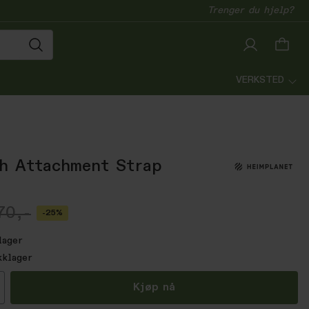
Trenger du hjelp?
VERKSTED
h Attachment Strap
70,-
-25%
lager
kklager
all
Kjøp nå