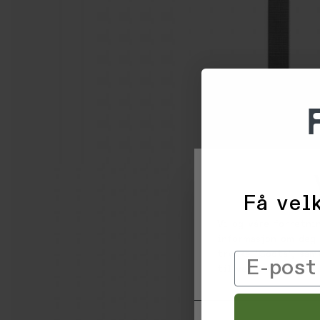
Få velk
Vi og våre forretni
informasjon om deg 
trykke 'Godta', sam
Email
til ved å klikke på