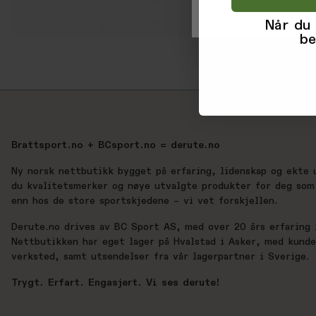
Når du
be
Brattsport.no + BCsport.no = derute.no
Ny norsk nettbutikk bygget på erfaring, lidenskap og ekte 
du kvalitetsmerker og nøye utvalgte produkter for deg som 
enn hos de store sportskjedene – vi vet forskjellen.
Derute.no drives av BC Sport AS, med over 20 års erfaring i
Nettbutikken har eget lager på Hvalstad i Asker, med kund
verksted, samt utsendelser fra vår lagerpartner i Sverige.
Trygt. Erfart. Engasjert. Vi ses derute!