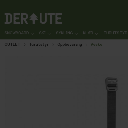
p til innhold
Gå til søk
Gå til navigasjon
SNOWBOARD
SKI
SYKLING
KLÆR
TURUTSTYR
OUTLET
Turutstyr
Oppbevaring
Veske
Hopp over bildegalleri