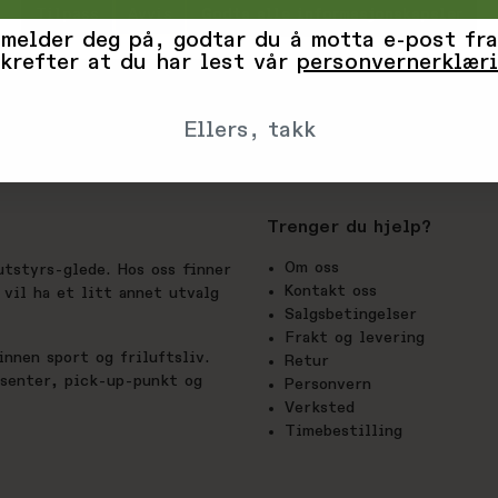
Tilpass
Avvis
Godta alle informasjonskapsler
 melder deg på, godtar du å motta e-post fra
krefter at du har lest vår
personvernerklær
Ellers, takk
Trenger du hjelp?
Om oss
utstyrs-glede. Hos oss finner
Kontakt oss
vil ha et litt annet utvalg
Salgsbetingelser
Frakt og levering
nnen sport og friluftsliv.
Retur
esenter, pick-up-punkt og
Personvern
Verksted
Timebestilling