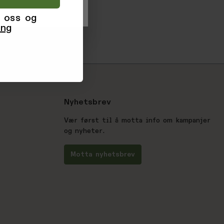
 oss og
ing
Nyhetsbrev
Vær først til å motta info om kampanjer
og nyheter.
Motta nyhetsbrev