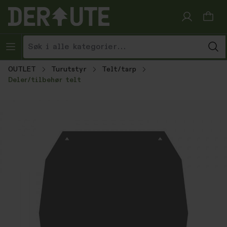
Hopp til innhold
OUTLET
Turutstyr
Telt/tarp
Deler/tilbehør telt
Hopp over bildegalleri