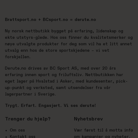
Brattsport.no + BCsport.no = derute.no
Ny norsk nettbutikk bygget på erfaring, lidenskap og
ekte utstyrs-glede. Hos oss finner du kvalitetsmerker og
nøye utvalgte produkter for deg som vil ha et litt annet
utvalg enn hos de store sportskjedene – vi vet
forskjellen.
Derute.no drives av BC Sport AS, med over 20 års
erfaring innen sport og friluftsliv. Nettbutikken har
eget lager på Hvalstad i Asker, med kundesenter, pick-
up-punkt og verksted, samt utsendelser fra vår
lagerpartner i Sverige.
Trygt. Erfart. Engasjert. Vi ses derute!
Trenger du hjelp?
Nyhetsbrev
Om oss
Vær først til å motta info
Kontakt oss
om kampanjer og nyheter.