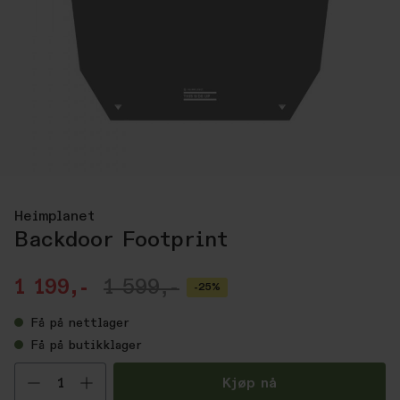
Heimplanet
Backdoor Footprint
1 199,-
1 599,-
-25%
Få
på nettlager
Få
på butikklager
Velg antall
Kjøp nå