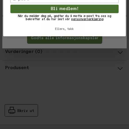
å klikke på avmerkingsboksen ved siden av formålet,
og deretter trykke 'Lagre innstillinger'.
Bli medlem!
Når du melder deg på, godtar du å motta e-post fra oss og
Vekt: 600 gram
bekrefter at du har lest vår
personvernerklæring
Tilpass
Avvis
Ellers, takk
Varekode: 20085
EAN: 4250642106349
Godta alle informasjonskapsler
Vurderinger
Gjennomsnittsvurdering: %score% a
Produsent
Skriv ut