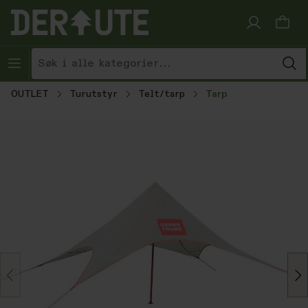
Hopp til innhold
OUTLET
Turutstyr
Telt/tarp
Tarp
Hopp over bildegalleri