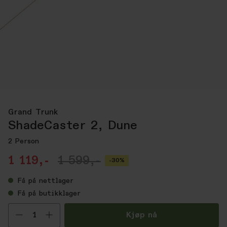
Grand Trunk
ShadeCaster 2, Dune
2 Person
1 119,-
1 599,-
-30%
Få
på nettlager
Få
på butikklager
Velg antall
Kjøp nå