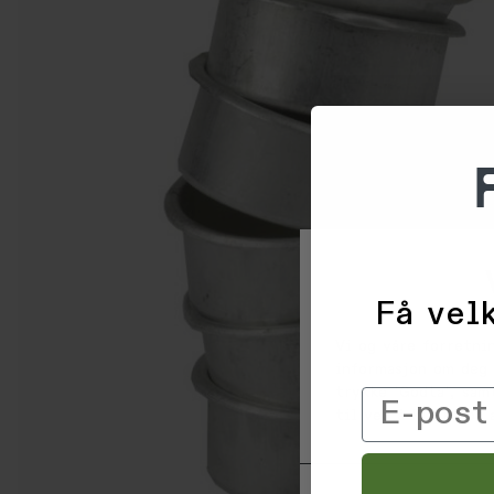
Få velk
Vi og våre forretni
informasjon om deg 
trykke 'Godta', sam
Email
til ved å klikke på