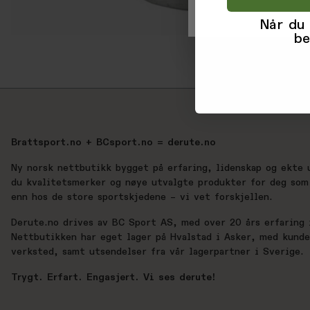
Når du
be
Brattsport.no + BCsport.no = derute.no
Ny norsk nettbutikk bygget på erfaring, lidenskap og ekte 
du kvalitetsmerker og nøye utvalgte produkter for deg som 
enn hos de store sportskjedene – vi vet forskjellen.
Derute.no drives av BC Sport AS, med over 20 års erfaring i
Nettbutikken har eget lager på Hvalstad i Asker, med kund
verksted, samt utsendelser fra vår lagerpartner i Sverige.
Trygt. Erfart. Engasjert. Vi ses derute!