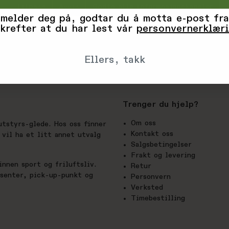
Tilpass
Avvis
Godta alle informasjonskapsler
 melder deg på, godtar du å motta e-post fra
krefter at du har lest vår
personvernerklær
Ellers, takk
Trenger du hjelp?
Om oss
utstyrs-glede. Hos oss finner
Kontakt oss
vil ha et litt annet utvalg
Salgsbetingelser
Frakt og levering
nnen sport og friluftsliv.
Retur
esenter, pick-up-punkt og
Personvern
Verksted
Timebestilling