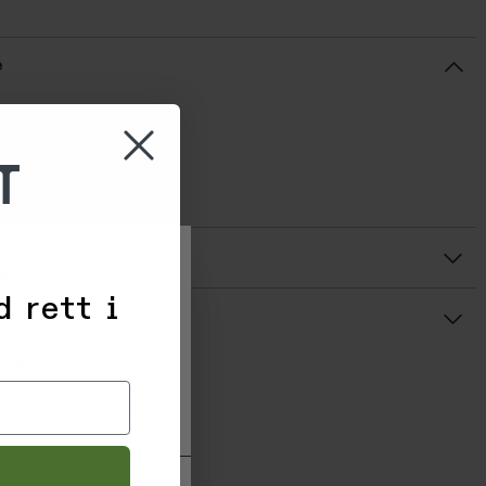
e
l stavservice.
T
30936
1030936
r
r
Gjennomsnittsvurdering: %score% av 5 stjerner
d rett i
 til å samle
sføring. Ved å
formål du samtykker
agre innstillinger'.