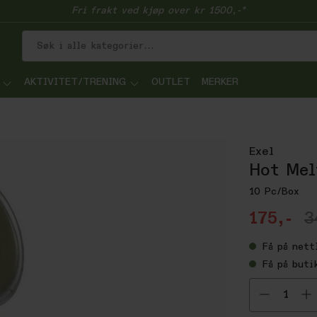
Fri frakt ved kjøp over kr 1500,-*
AKTIVITET/TRENING
OUTLET
MERKER
Exel
Hot Mel
10 Pc/Box
175,-
3
Få
på nett
Få
på buti
Velg ant