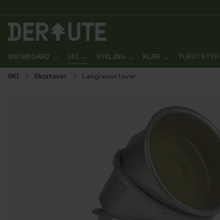
p til innhold
Gå til søk
Gå til navigasjon
SNOWBOARD
SKI
SYKLING
KLÆR
TURUTSTYR
SKI
Skistaver
Langrennstaver
Hopp over bildegalleri