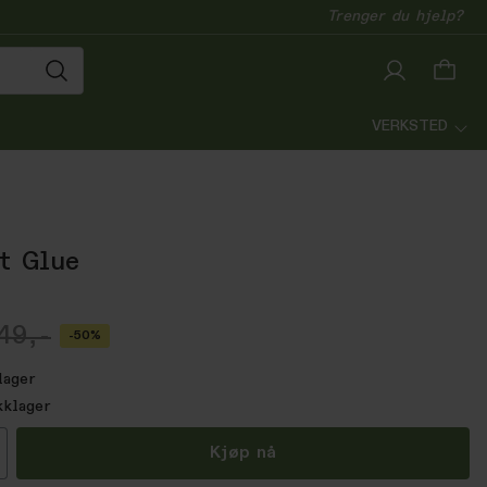
Trenger du hjelp?
VERKSTED
t Glue
49,-
-50%
lager
kklager
all
Kjøp nå