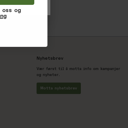
 oss og
ing
Nyhetsbrev
Vær først til å motta info om kampanjer
og nyheter.
Motta nyhetsbrev