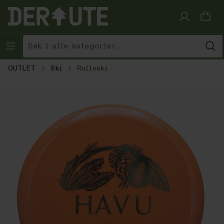
Hopp til innhold
OUTLET
Ski
Rulleski
Hopp over bildegalleri