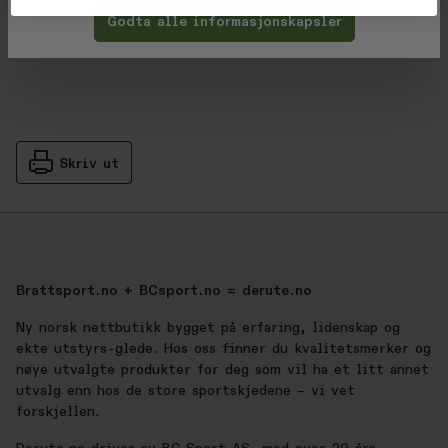
Produsent
Godta alle informasjonskapsler
Skriv ut
Brattsport.no + BCsport.no = derute.no
Ny norsk nettbutikk bygget på erfaring, lidenskap og
ekte utstyrs-glede. Hos oss finner du kvalitetsmerker og
nøye utvalgte produkter for deg som vil ha et litt annet
utvalg enn hos de store sportskjedene – vi vet
forskjellen.