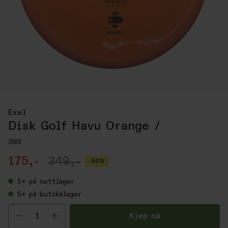
Exel
Disk Golf Havu Orange /
385
175,-
349,-
-50%
5+
på nettlager
5+
på butikklager
Velg antall
Kjøp nå