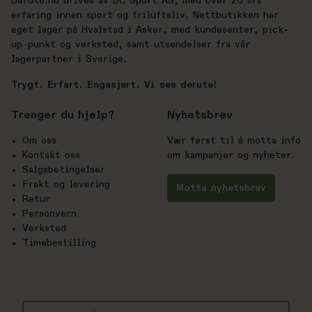
Derute.no drives av BC Sport AS, med over 20 års
erfaring innen sport og friluftsliv. Nettbutikken har
eget lager på Hvalstad i Asker, med kundesenter, pick-
up-punkt og verksted, samt utsendelser fra vår
lagerpartner i Sverige.
Trygt. Erfart. Engasjert. Vi ses derute!
Trenger du hjelp?
Nyhetsbrev
Om oss
Vær først til å motta info
Kontakt oss
om kampanjer og nyheter.
Salgsbetingelser
Frakt og levering
Motta nyhetsbrev
Retur
Personvern
Verksted
Timebestilling