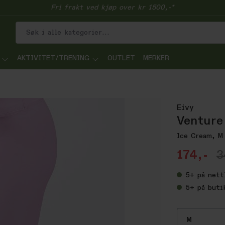
Fri frakt ved kjøp over kr 1500,-*
AKTIVITET/TRENING
OUTLET
MERKER
Eivy
Venture
Ice Cream, M
174,-
3
5+
på nett
5+
på buti
M