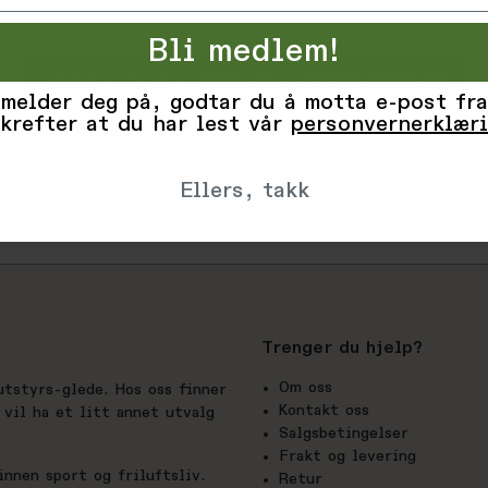
EAN: 733005
Bli medlem!
Vurderinge
Tilpass
Avvis
Godta alle informasjonskapsler
 melder deg på, godtar du å motta e-post fra
krefter at du har lest vår
personvernerklær
Produsent
Ellers, takk
Trenger du hjelp?
Om oss
utstyrs-glede. Hos oss finner
Kontakt oss
vil ha et litt annet utvalg
Salgsbetingelser
Frakt og levering
nnen sport og friluftsliv.
Retur