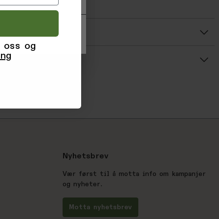
7017144
r
 oss og
Gjennomsnittsvurdering: %score% av 5 stjerner
ing
Nyhetsbrev
Vær først til å motta info om kampanjer
og nyheter.
Motta nyhetsbrev