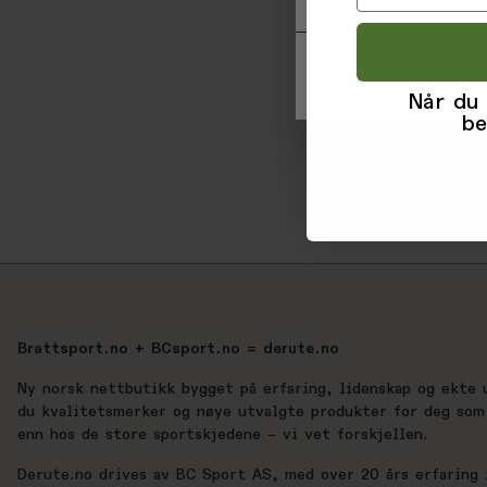
Når du
be
Brattsport.no + BCsport.no = derute.no
Ny norsk nettbutikk bygget på erfaring, lidenskap og ekte 
du kvalitetsmerker og nøye utvalgte produkter for deg som 
enn hos de store sportskjedene – vi vet forskjellen.
Derute.no drives av BC Sport AS, med over 20 års erfaring i