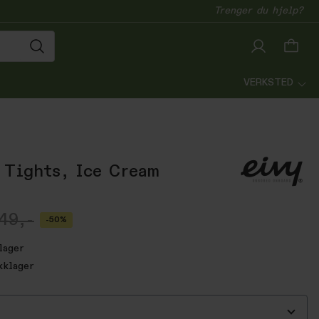
Trenger du hjelp?
VERKSTED
 Tights, Ice Cream
49,-
-50%
lager
kklager