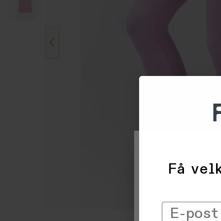
Få velk
Vi og våre forretni
informasjon om deg 
trykke 'Godta', sam
Email
til ved å klikke på