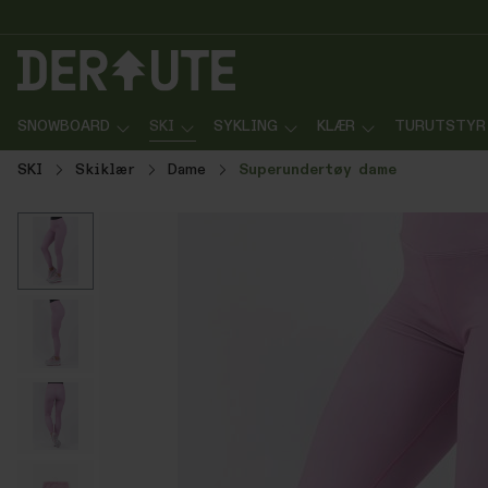
p til innhold
Gå til søk
Gå til navigasjon
SNOWBOARD
SKI
SYKLING
KLÆR
TURUTSTYR
SKI
Skiklær
Dame
Superundertøy dame
Hopp over bildegalleri