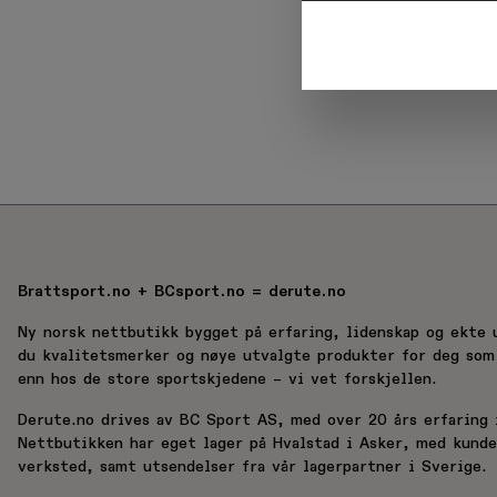
Når du
be
Brattsport.no + BCsport.no = derute.no
Ny norsk nettbutikk bygget på erfaring, lidenskap og ekte 
du kvalitetsmerker og nøye utvalgte produkter for deg som 
enn hos de store sportskjedene – vi vet forskjellen.
Derute.no drives av BC Sport AS, med over 20 års erfaring i
Nettbutikken har eget lager på Hvalstad i Asker, med kund
verksted, samt utsendelser fra vår lagerpartner i Sverige.