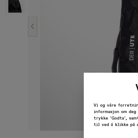
FÅ 
Få velk
Vi og våre forretni
informasjon om deg 
trykke 'Godta', sam
Email
til ved å klikke på