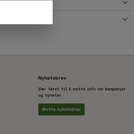
r
Gjennomsnittsvurdering: %score% av 5 stjerner
 oss og
ing
Nyhetsbrev
Vær først til å motta info om kampanjer
og nyheter.
Motta nyhetsbrev