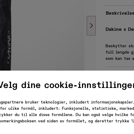
Beskrivels
Dakine x De
Beskytter ski
full lengde g
20% RABATT PÅ 
som kan tas a
FØRSTE KJØP!
SPESIFIKASJ
Mål: 190cm
Velg dine cookie-innstillinge
Vekt: 700
omstrabatt, nyheter og tilbu
600D Recyc
Water repe
innboksen.
ngspartnere bruker teknologier, inkludert informasjonskapsler,
for ulike formål, inkludert: Funksjonelle, statistiske, marked
Varekode: 1
tykker du til alle disse formålene. Du kan også velge hvilke 
EAN: 194626
 avmerkingsboksen ved siden av formålet, og deretter trykke 'L