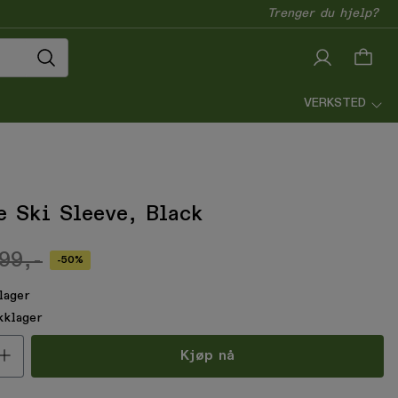
Trenger du hjelp?
VERKSTED
e Ski Sleeve, Black
99,-
-50%
lager
kklager
all
Kjøp nå