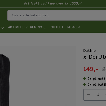
Fri frakt ved kjøp over kr 1500,-*
AKTIVITET/TRENING
OUTLET
MERKER
Dakine
x DerUt
149,-
2
5+
på nett
5+
på buti
Velg ant