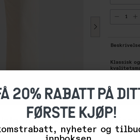
Velg ant
Beskrivels
Klassisk o
kvalitetsm
Allsidig og b
FÅ 20% RABATT PÅ DIT
bomull. Denne
mykne ved br
Buksa har høy
FØRSTE KJØP!
og nedover o
med bred søm
Velg dine cookie-innstillinge
omstrabatt, nyheter og tilbu
SPESIFIKASJ
innboksen.
ngspartnere bruker teknologier, inkludert informasjonskapsler,