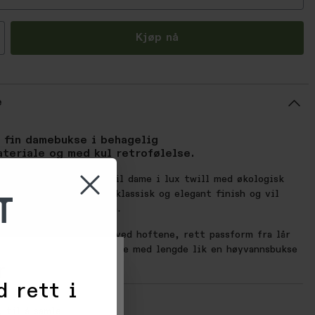
all
Kjøp nå
e
g fin damebukse i behagelig
ateriale og med kul retrofølelse.
ehagelig fritidsbukse til dame i lux twill med økologisk
T
 type stoffvev gir en klassisk og elegant finish og vil
uk uten å miste formen.
t liv, flatterende fit ved hoftene, rett passform fra lår
g gir en kul retro-følelse med lengde lik en høyvannsbukse
kant nederst.
r
d rett i
ONER:
 til å samle