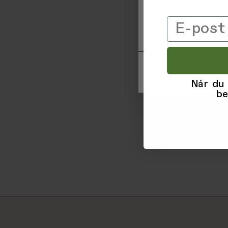
informasjon om deg 
trykke 'Godta', sam
Email
til ved å klikke på
Når du
be