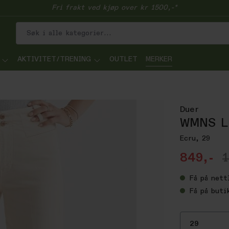
Fri frakt ved kjøp over kr 1500,-*
AKTIVITET/TRENING
OUTLET
MERKER
Duer
WMNS Lu
Ecru, 29
849,-
1
Få
på nett
Få
på buti
29