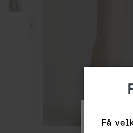
Få velk
Vi og våre forretni