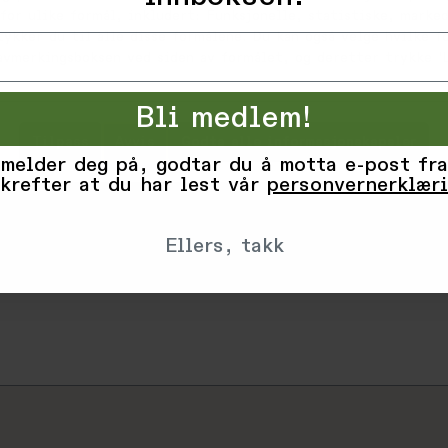
Lux twill 
for ulike formål, inkludert: Funksjonelle, statistiske, marked
Front- og 
tykker du til alle disse formålene. Du kan også velge hvilke 
Glidelås o
 avmerkingsboksen ved siden av formålet, og deretter trykke 'L
Antibakter
Kortere an
Bli medlem!
Varekode: 6
Tilpass
Avvis
Godta alle informasjonskapsler
EAN: 627888
 melder deg på, godtar du å motta e-post fra
krefter at du har lest vår
personvernerklær
Vurderinge
Ellers, takk
Produsent