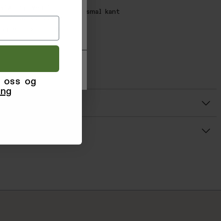
med organisk bomull
sføring. Ved å
baklommer sydd inn med smal kant
formål du samtykker
g knapper front
agre innstillinger'.
ielt materiale
kellengde
27888393484
393484
 oss og
ing
r
Gjennomsnittsvurdering: %score% av 5 stjerner