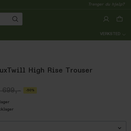
Trenger du hjelp?
VERKSTED
xTwill High Rise Trouser
 699,-
-50%
lager
kklager