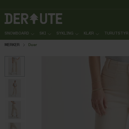
p til innhold
Gå til søk
Gå til navigasjon
SNOWBOARD
SKI
SYKLING
KLÆR
TURUTSTYR
MERKER
Duer
Hopp over bildegalleri