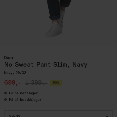
Duer
No Sweat Pant Slim, Navy
Navy, 29/32
699,-
1 399,-
-50%
Få
på nettlager
Få
på butikklager
29/32