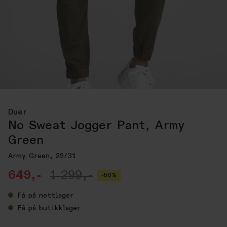
Duer
No Sweat Jogger Pant, Army
Green
Army Green, 29/31
649,-
1 299,-
-50%
Få
på nettlager
Få
på butikklager