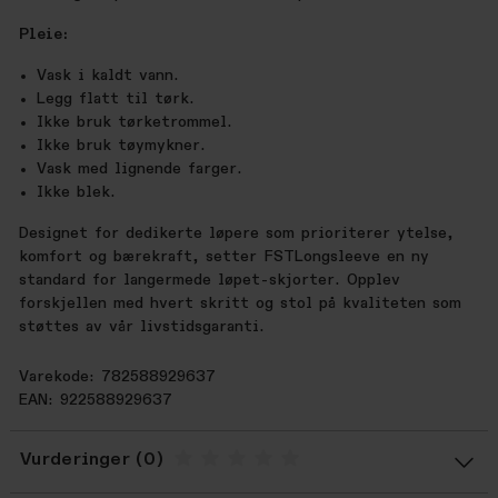
Pleie:
Vask i kaldt vann.
Legg flatt til tørk.
Ikke bruk tørketrommel.
Ikke bruk tøymykner.
Vask med lignende farger.
Ikke blek.
Designet for dedikerte løpere som prioriterer ytelse,
komfort og bærekraft, setter FSTLongsleeve en ny
standard for langermede løpet-skjorter. Opplev
forskjellen med hvert skritt og stol på kvaliteten som
støttes av vår livstidsgaranti.
Varekode: 782588929637
EAN: 922588929637
Vurderinger
Gjennomsnittsvurdering: %score% a