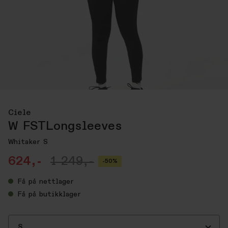
Ciele
W FSTLongsleeves
Whitaker S
624,-
1 249,-
-50%
Få
på nettlager
Få
på butikklager
S