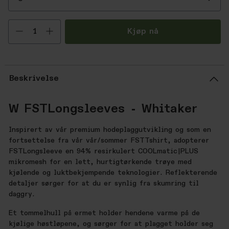
Velg antall
Kjøp nå
Beskrivelse
W FSTLongsleeves - Whitaker
Inspirert av vår premium hodeplaggutvikling og som en
fortsettelse fra vår vår/sommer FSTTshirt, adopterer
FSTLongsleeve en 94% resirkulert COOLmatic|PLUS
mikromesh for en lett, hurtigtørkende trøye med
kjølende og luktbekjempende teknologier. Reflekterende
detaljer sørger for at du er synlig fra skumring til
daggry.
Et tommelhull på ermet holder hendene varme på de
kjølige høstløpene, og sørger for at plagget holder seg