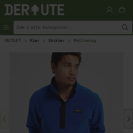
Hopp til innhold
OUTLET
Klær
Skiklær
Mellomlag
Hopp over bildegalleri