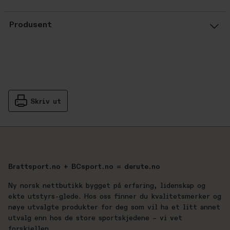
Gjennomsnittsvurdering: %score% a
Produsent
Skriv ut
Brattsport.no + BCsport.no = derute.no
Ny norsk nettbutikk bygget på erfaring, lidenskap og
ekte utstyrs-glede. Hos oss finner du kvalitetsmerker og
nøye utvalgte produkter for deg som vil ha et litt annet
utvalg enn hos de store sportskjedene – vi vet
forskjellen.