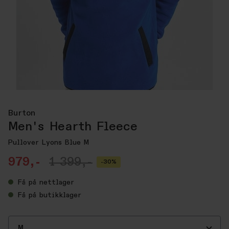
Burton
Men's Hearth Fleece
Pullover Lyons Blue M
979,-
1 399,-
-30%
Få
på nettlager
Få
på butikklager
M