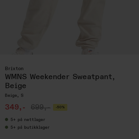
Brixton
WMNS Weekender Sweatpant,
Beige
Beige, S
349,-
699,-
-50%
5+
på nettlager
5+
på butikklager