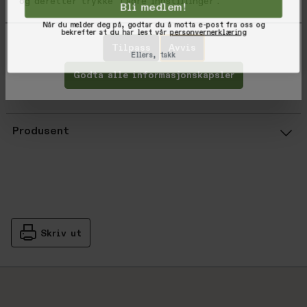
og deretter trykke 'Lagre innstillinger'.
Bli medlem!
3” inseam
Når du melder deg på, godtar du å motta e-post fra oss og
bekrefter at du har lest vår
personvernerklæring
Varekode: 04825-MILOL-28
Tilpass
Avvis
Ellers, takk
EAN: 888588707210
Godta alle informasjonskapsler
Vurderinger
Gjennomsnittsvurdering: %score% a
Produsent
Skriv ut