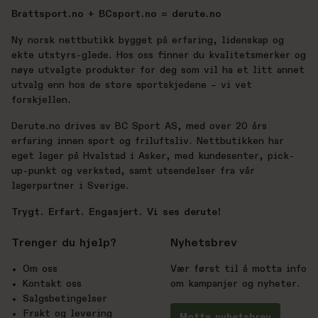
Brattsport.no + BCsport.no = derute.no
Ny norsk nettbutikk bygget på erfaring, lidenskap og
ekte utstyrs-glede. Hos oss finner du kvalitetsmerker og
nøye utvalgte produkter for deg som vil ha et litt annet
utvalg enn hos de store sportskjedene – vi vet
forskjellen.
Derute.no drives av BC Sport AS, med over 20 års
erfaring innen sport og friluftsliv. Nettbutikken har
eget lager på Hvalstad i Asker, med kundesenter, pick-
up-punkt og verksted, samt utsendelser fra vår
lagerpartner i Sverige.
Trygt. Erfart. Engasjert. Vi ses derute!
Trenger du hjelp?
Nyhetsbrev
Om oss
Vær først til å motta info
Kontakt oss
om kampanjer og nyheter.
Salgsbetingelser
Frakt og levering
Motta nyhetsbrev