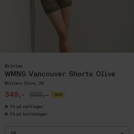
Brixton
WMNS Vancouver Shorts Olive
Military Olive, 28
349,-
699,-
-50%
Få
på nettlager
Få
på butikklager
28