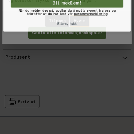
og deretter trykke 'Lagre innstillinger'.
Bli medlem!
21" from high point of shoulder to h
Når du melder deg på, godtar du å motta e-post fra oss og
bekrefter at du har lest vår
personvernerklæring
Varekode: 02991-STRIP-XS
Tilpass
Avvis
Ellers, takk
EAN: 888588704967
Godta alle informasjonskapsler
Vurderinger
Gjennomsnittsvurdering: %score% a
Produsent
Skriv ut