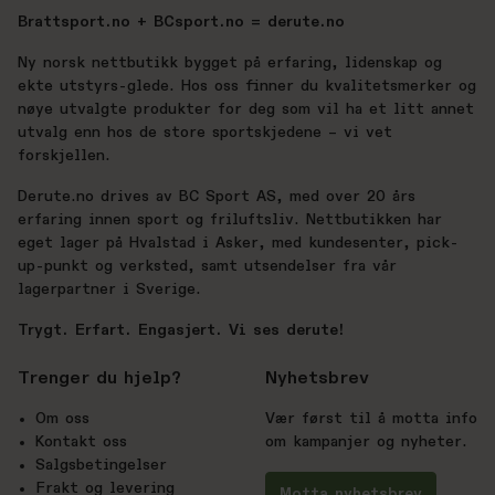
Brattsport.no + BCsport.no = derute.no
Ny norsk nettbutikk bygget på erfaring, lidenskap og
ekte utstyrs-glede. Hos oss finner du kvalitetsmerker og
nøye utvalgte produkter for deg som vil ha et litt annet
utvalg enn hos de store sportskjedene – vi vet
forskjellen.
Derute.no drives av BC Sport AS, med over 20 års
erfaring innen sport og friluftsliv. Nettbutikken har
eget lager på Hvalstad i Asker, med kundesenter, pick-
up-punkt og verksted, samt utsendelser fra vår
lagerpartner i Sverige.
Trygt. Erfart. Engasjert. Vi ses derute!
Trenger du hjelp?
Nyhetsbrev
Om oss
Vær først til å motta info
Kontakt oss
om kampanjer og nyheter.
Salgsbetingelser
Frakt og levering
Motta nyhetsbrev