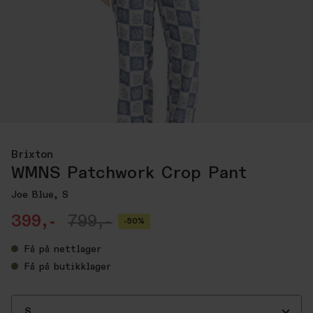
Brixton
WMNS Patchwork Crop Pant
Joe Blue, S
399,-
799,-
-50%
Få
på nettlager
Få
på butikklager
S