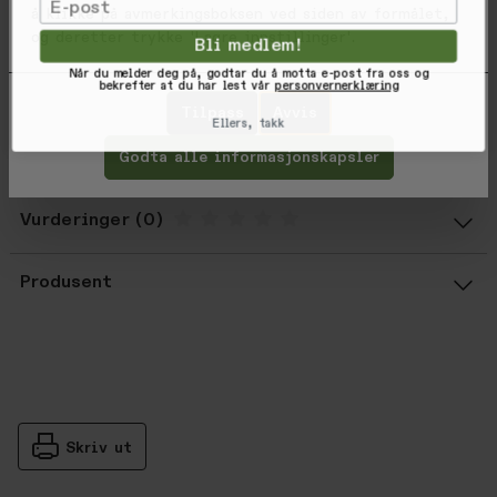
Email
å klikke på avmerkingsboksen ved siden av formålet,
Pull-on elastic waistband
og deretter trykke 'Lagre innstillinger'.
Logo flag label at back pocket
Bli medlem!
26” inseam
Når du melder deg på, godtar du å motta e-post fra oss og
bekrefter at du har lest vår
personvernerklæring
18” leg opening
Tilpass
Avvis
Ellers, takk
Varekode: 04304-JOBLU-S
Godta alle informasjonskapsler
EAN: 888588706503
Vurderinger
Gjennomsnittsvurdering: %score% a
Produsent
Skriv ut