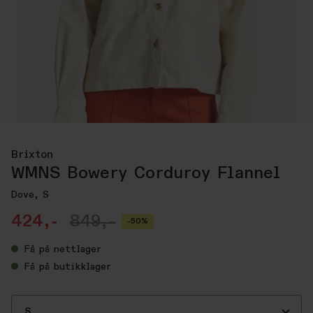
Brixton
WMNS Bowery Corduroy Flannel
Dove, S
424,-
849,-
-50%
Få
på nettlager
Få
på butikklager
S