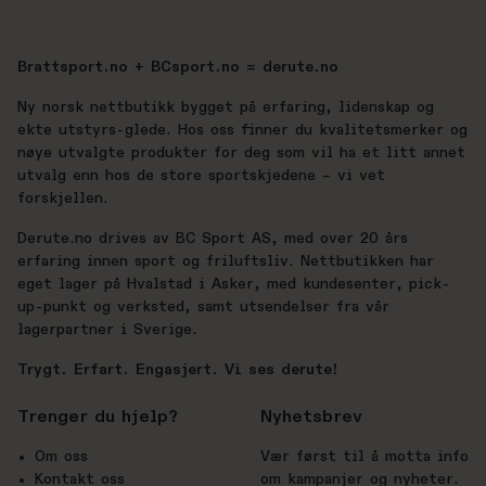
Brattsport.no + BCsport.no = derute.no
Ny norsk nettbutikk bygget på erfaring, lidenskap og
ekte utstyrs-glede. Hos oss finner du kvalitetsmerker og
nøye utvalgte produkter for deg som vil ha et litt annet
utvalg enn hos de store sportskjedene – vi vet
forskjellen.
Derute.no drives av BC Sport AS, med over 20 års
erfaring innen sport og friluftsliv. Nettbutikken har
eget lager på Hvalstad i Asker, med kundesenter, pick-
up-punkt og verksted, samt utsendelser fra vår
lagerpartner i Sverige.
Trygt. Erfart. Engasjert. Vi ses derute!
Trenger du hjelp?
Nyhetsbrev
Om oss
Vær først til å motta info
Kontakt oss
om kampanjer og nyheter.