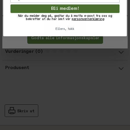
å klikke på avmerkingsboksen ved siden av formålet,
Logo buttons
og deretter trykke 'Lagre innstillinger'.
Bli medlem!
Logo label at pocket flap
Når du melder deg på, godtar du å motta e-post fra oss og
23" HPS
bekrefter at du har lest vår
personvernerklæring
Tilpass
Avvis
Ellers, takk
Varekode: 01272-DOVE-S
EAN: 888588670675
Godta alle informasjonskapsler
Vurderinger
Gjennomsnittsvurdering: %score% a
Produsent
Skriv ut