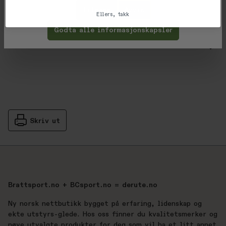
Tilpass
Avvis
Ellers, takk
Vurderinger
Godta alle informasjonskapsler
Gjennomsnittsvurdering: %score% a
Produsent
Skriv ut
Brattsport.no + BCsport.no = derute.no
Ny norsk nettbutikk bygget på erfaring, lidenskap og
ekte utstyrs-glede. Hos oss finner du kvalitetsmerker og
nøye utvalgte produkter for deg som vil ha et litt annet