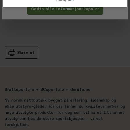
Gjennomsnittsvurdering: %score% a
Godta alle informasjonskapsler
Produsent
Skriv ut
Brattsport.no + BCsport.no = derute.no
Ny norsk nettbutikk bygget på erfaring, lidenskap og
ekte utstyrs-glede. Hos oss finner du kvalitetsmerker og
nøye utvalgte produkter for deg som vil ha et litt annet
utvalg enn hos de store sportskjedene – vi vet
forskjellen.