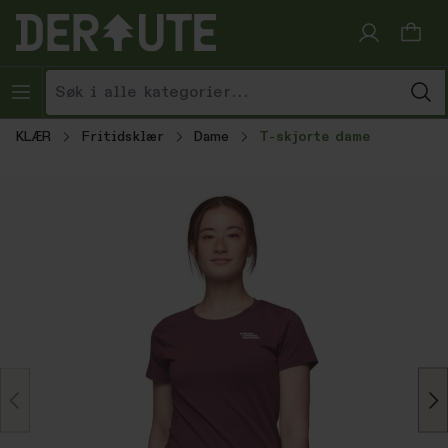
Hopp til innhold
KLÆR
Fritidsklær
Dame
T-skjorte dame
Hopp over bildegalleri