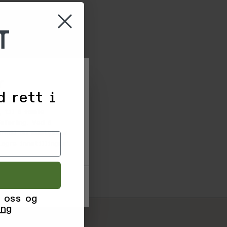
T
r
d rett i
 til å samle
sføring. Ved å
formål du samtykker
agre innstillinger'.
 oss og
ing