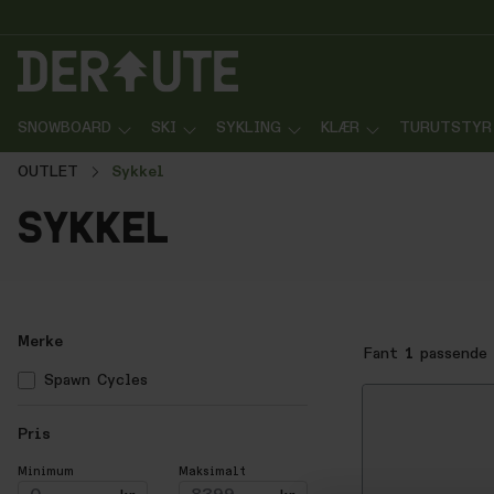
p til innhold
Gå til søk
Gå til navigasjon
SNOWBOARD
SKI
SYKLING
KLÆR
TURUTSTYR
OUTLET
Sykkel
sykkel
Merke
Fant
1
passende 
Spawn Cycles
Pris
Minimum
Maksimalt