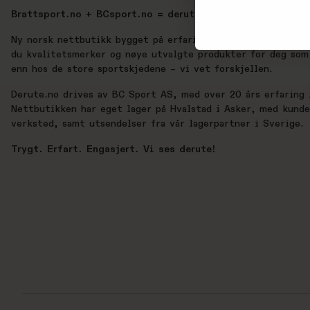
Brattsport.no + BCsport.no = derute.no
Ny norsk nettbutikk bygget på erfaring, lidenskap og ekte 
du kvalitetsmerker og nøye utvalgte produkter for deg som 
enn hos de store sportskjedene – vi vet forskjellen.
Derute.no drives av BC Sport AS, med over 20 års erfaring i
Nettbutikken har eget lager på Hvalstad i Asker, med kund
verksted, samt utsendelser fra vår lagerpartner i Sverige.
Trygt. Erfart. Engasjert. Vi ses derute!