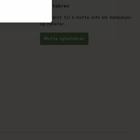
Nyhetsbrev
Vær først til å motta info om kampanjer
og nyheter.
Motta nyhetsbrev